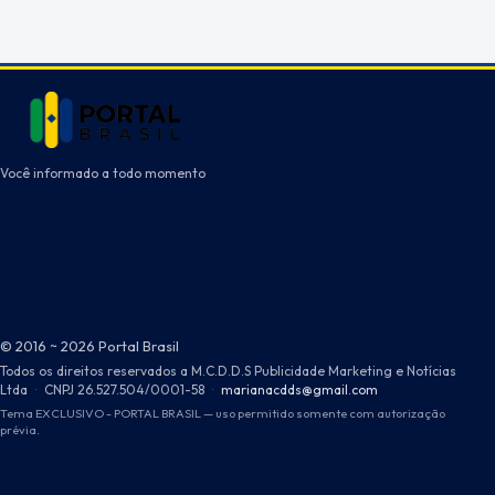
Você informado a todo momento
© 2016 ~ 2026 Portal Brasil
Todos os direitos reservados a M.C.D.D.S Publicidade Marketing e Notícias
Ltda
·
CNPJ 26.527.504/0001-58
·
marianacdds@gmail.com
Tema EXCLUSIVO - PORTAL BRASIL — uso permitido somente com autorização
prévia.