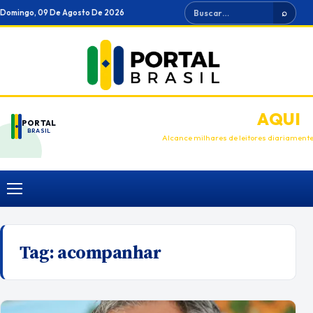
Ir
Buscar
Domingo, 09 De Agosto De 2026
⌕
para
o
conteúdo
ANUNCIE
AQUI
PORTAL
BRASIL
Alcance milhares de leitores diariament
Menu
Tag:
acompanhar