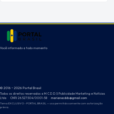
Você informado a todo momento
© 2016 ~ 2026 Portal Brasil
Todos os direitos reservados a M.C.D.D.S Publicidade Marketing e Notícias
Ltda
·
CNPJ 26.527.504/0001-58
·
marianacdds@gmail.com
Tema EXCLUSIVO - PORTAL BRASIL — uso permitido somente com autorização
prévia.