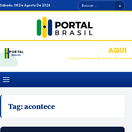
Ir
Buscar
Sábado, 08 De Agosto De 2026
⌕
para
o
conteúdo
ANUNCIE
AQUI
PORTAL
BRASIL
Alcance milhares de leitores diariament
Menu
Tag:
acontece