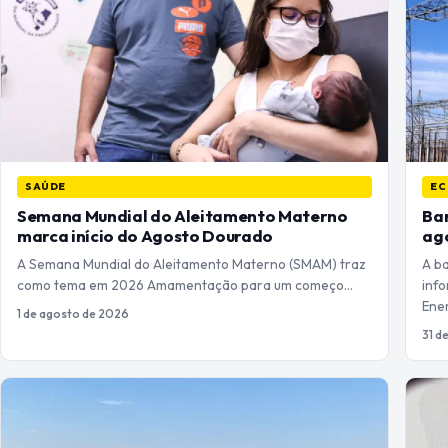
SAÚDE
EC
Semana Mundial do Aleitamento Materno
Ban
marca início do Agosto Dourado
ag
A Semana Mundial do Aleitamento Materno (SMAM) traz
A b
como tema em 2026 Amamentação para um começo…
info
Ene
1 de agosto de 2026
31 d