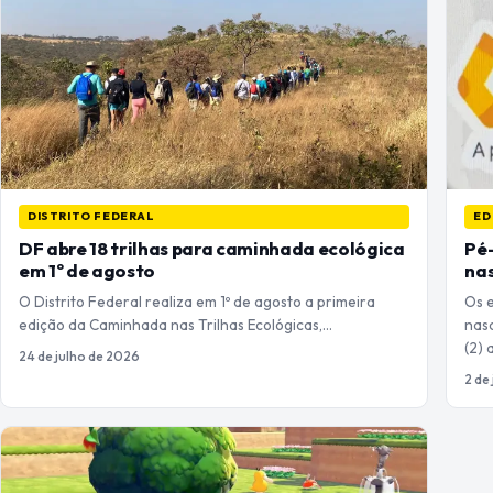
DISTRITO FEDERAL
ED
DF abre 18 trilhas para caminhada ecológica
Pé
em 1º de agosto
nas
O Distrito Federal realiza em 1º de agosto a primeira
Os 
edição da Caminhada nas Trilhas Ecológicas,…
nasc
(2) 
24 de julho de 2026
2 de