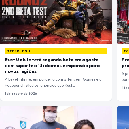
TECNOLOGIA
EC
Rust Mobile terá segundo beta em agosto
Pro
com suporte a 13 idiomas e expansão para
pro
novas regiões
A p
A Level Infinite, em parceria com a Tencent Games e o
banc
Facepunch Studios, anunciou que Rust…
1 de
1 de agosto de 2026