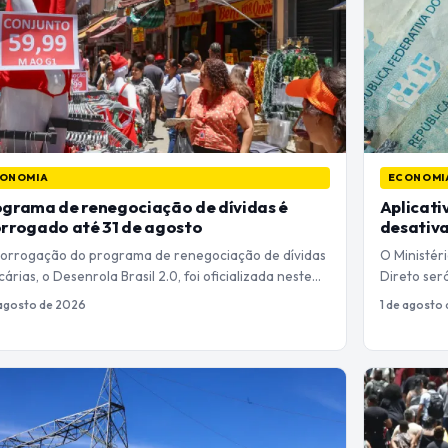
ONOMIA
ECONOMI
grama de renegociação de dívidas é
Aplicati
rrogado até 31 de agosto
desativa
rorrogação do programa de renegociação de dívidas
O Ministér
árias, o Desenrola Brasil 2.0, foi oficializada neste…
Direto ser
 agosto de 2026
1 de agosto