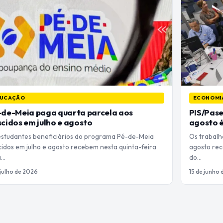
UCAÇÃO
ECONOMI
-de-Meia paga quarta parcela aos
PIS/Pase
cidos em julho e agosto
agosto 
estudantes beneficiários do programa Pé-de-Meia
Os trabalh
idos em julho e agosto recebem nesta quinta-feira
agosto rec
a…
do…
 julho de 2026
15 de junho