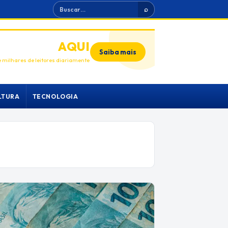
Buscar
⌕
ANUNCIE
AQUI
Saiba mais
 milhares de leitores diariamente
LTURA
TECNOLOGIA