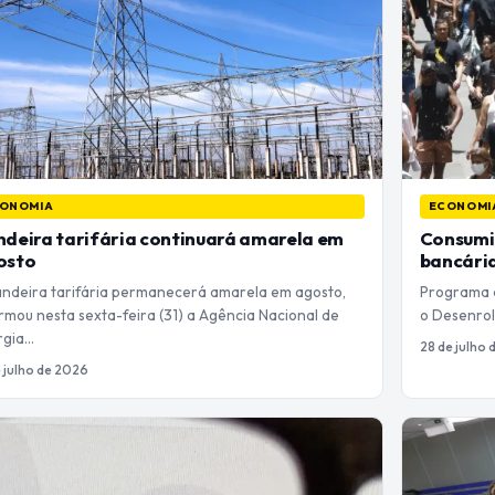
ONOMIA
ECONOMI
deira tarifária continuará amarela em
Consumi
osto
bancária
andeira tarifária permanecerá amarela em agosto,
Programa d
rmou nesta sexta-feira (31) a Agência Nacional de
o Desenrol
rgia…
28 de julho
e julho de 2026