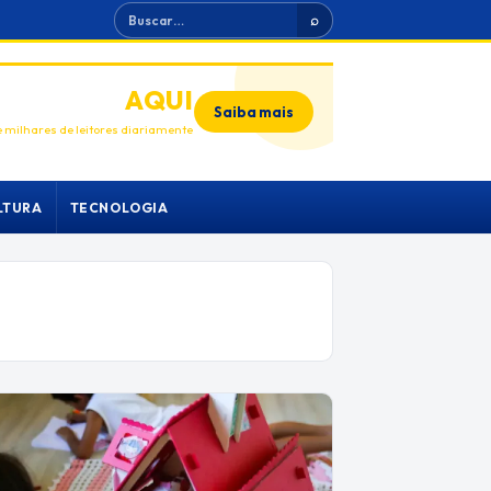
Buscar
⌕
ANUNCIE
AQUI
Saiba mais
 milhares de leitores diariamente
LTURA
TECNOLOGIA