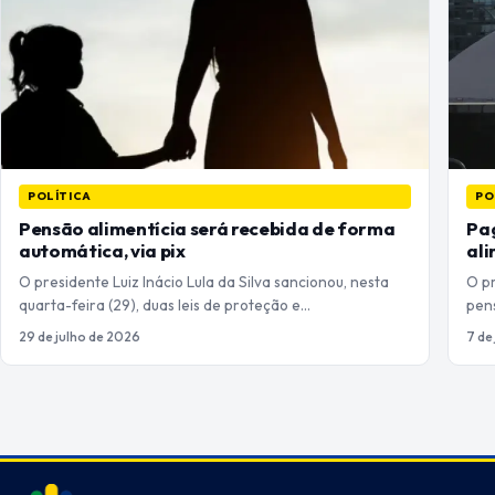
POLÍTICA
PO
Pensão alimentícia será recebida de forma
Pa
automática, via pix
ali
O presidente Luiz Inácio Lula da Silva sancionou, nesta
O p
quarta-feira (29), duas leis de proteção e…
pens
29 de julho de 2026
7 de