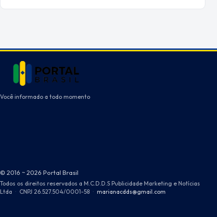
Você informado a todo momento
© 2016 ~ 2026 Portal Brasil
Todos os direitos reservados a M.C.D.D.S Publicidade Marketing e Notícias
Ltda
·
CNPJ 26.527.504/0001-58
·
marianacdds@gmail.com