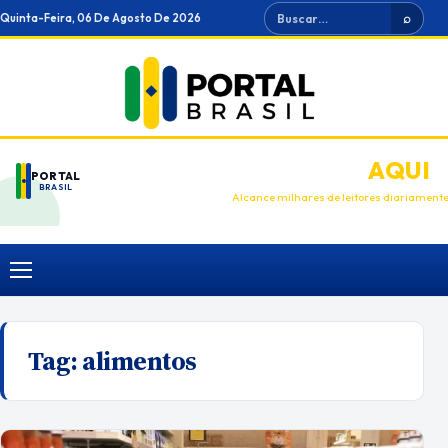
Ir
Buscar
Quinta-Feira, 06 De Agosto De 2026
⌕
para
o
conteúdo
ANUNCIE
AQUI
PORTAL
BRASIL
Alcance milhares de leitores diariament
Menu
Tag:
alimentos