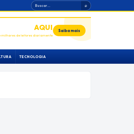
Buscar
⌕
ANUNCIE
AQUI
Saiba mais
 milhares de leitores diariamente
LTURA
TECNOLOGIA