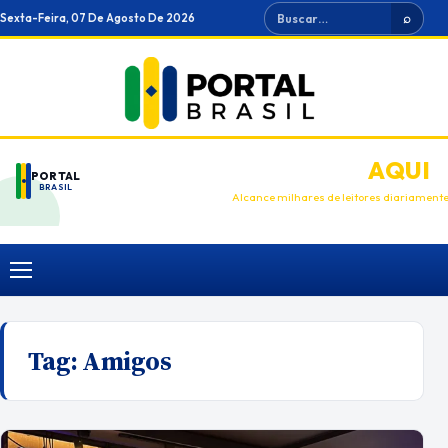
Ir
Buscar
Sexta-Feira, 07 De Agosto De 2026
⌕
para
o
conteúdo
ANUNCIE
AQUI
PORTAL
BRASIL
Alcance milhares de leitores diariament
Menu
Tag:
Amigos