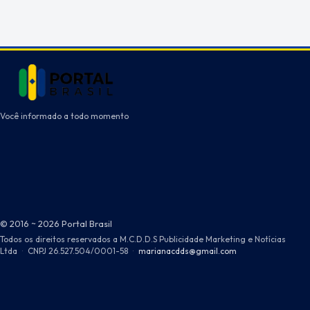
Você informado a todo momento
© 2016 ~ 2026 Portal Brasil
Todos os direitos reservados a M.C.D.D.S Publicidade Marketing e Notícias
Ltda
·
CNPJ 26.527.504/0001-58
·
marianacdds@gmail.com