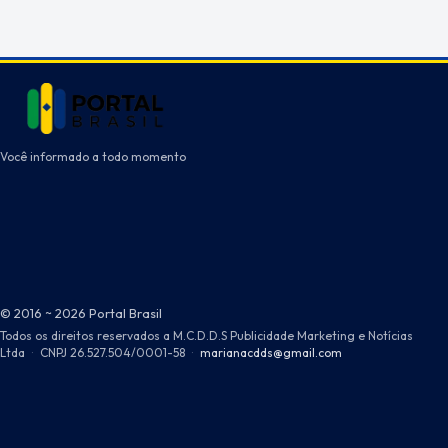
Você informado a todo momento
© 2016 ~ 2026 Portal Brasil
Todos os direitos reservados a M.C.D.D.S Publicidade Marketing e Notícias
Ltda
·
CNPJ 26.527.504/0001-58
·
marianacdds@gmail.com