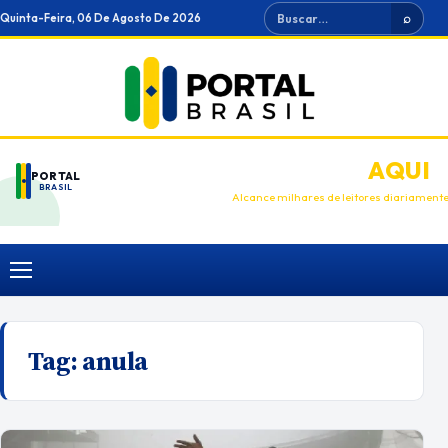
Ir
Buscar
Quinta-Feira, 06 De Agosto De 2026
⌕
para
o
conteúdo
ANUNCIE
AQUI
PORTAL
BRASIL
Alcance milhares de leitores diariament
Menu
Tag:
anula