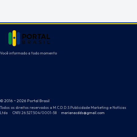
Você informado a todo momento
© 2016 ~ 2026 Portal Brasil
Todos os direitos reservados a M.C.D.D.S Publicidade Marketing e Notícias
Ltda
·
CNPJ 26.527.504/0001-58
·
marianacdds@gmail.com