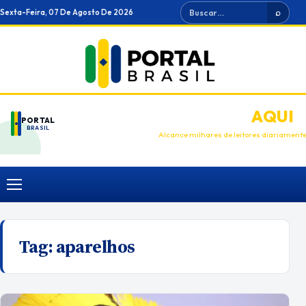
Ir
Buscar
Sexta-Feira, 07 De Agosto De 2026
⌕
para
o
conteúdo
ANUNCIE
AQUI
PORTAL
BRASIL
Alcance milhares de leitores diariament
Menu
Tag:
aparelhos