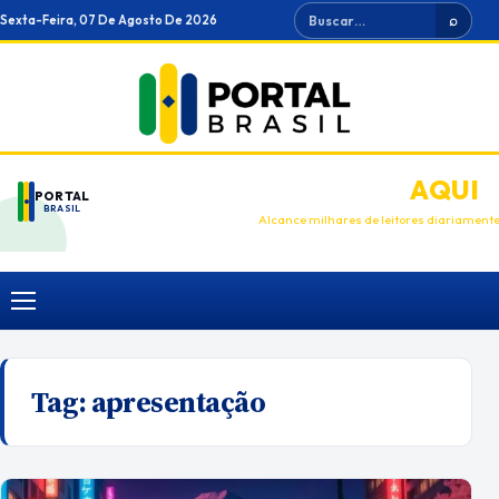
Ir
Buscar
Sexta-Feira, 07 De Agosto De 2026
⌕
para
o
conteúdo
ANUNCIE
AQUI
PORTAL
BRASIL
Alcance milhares de leitores diariament
Menu
Tag:
apresentação