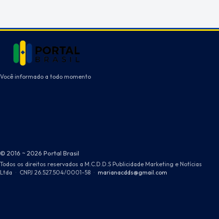
Você informado a todo momento
© 2016 ~ 2026 Portal Brasil
Todos os direitos reservados a M.C.D.D.S Publicidade Marketing e Notícias
Ltda
·
CNPJ 26.527.504/0001-58
·
marianacdds@gmail.com