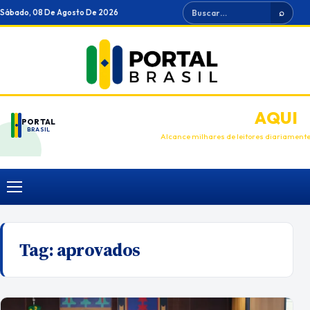
Ir
Buscar
Sábado, 08 De Agosto De 2026
⌕
para
o
conteúdo
ANUNCIE
AQUI
PORTAL
BRASIL
Alcance milhares de leitores diariament
Menu
Tag:
aprovados