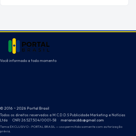
Você informado a todo momento
© 2016 ~ 2026 Portal Brasil
Todos os direitos reservados a M.C.D.D.S Publicidade Marketing e Notícias
Ltda
·
CNPJ 26.527.504/0001-58
·
marianacdds@gmail.com
Tema EXCLUSIVO - PORTAL BRASIL — uso permitido somente com autorização
prévia.