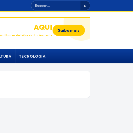
Buscar
⌕
ANUNCIE
AQUI
Saiba mais
 milhares de leitores diariamente
LTURA
TECNOLOGIA