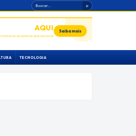
Buscar
⌕
ANUNCIE
AQUI
Saiba mais
 milhares de leitores diariamente
LTURA
TECNOLOGIA