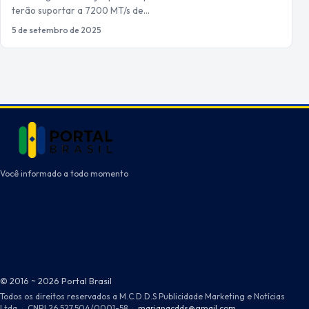
terão suportar a 7200 MT/s de…
5 de setembro de 2025
Você informado a todo momento
© 2016 ~ 2026 Portal Brasil
Todos os direitos reservados a M.C.D.D.S Publicidade Marketing e Notícias
Ltda
·
CNPJ 26.527.504/0001-58
·
marianacdds@gmail.com