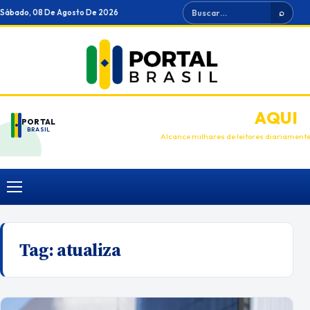
Ir
Buscar
Sábado, 08 De Agosto De 2026
⌕
para
o
conteúdo
ANUNCIE
AQUI
PORTAL
BRASIL
Alcance milhares de leitores diariament
Menu
Tag:
atualiza