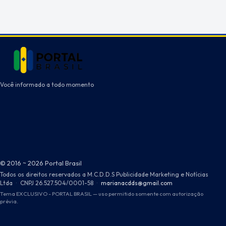
Você informado a todo momento
© 2016 ~ 2026 Portal Brasil
Todos os direitos reservados a M.C.D.D.S Publicidade Marketing e Notícias
Ltda
·
CNPJ 26.527.504/0001-58
·
marianacdds@gmail.com
Tema EXCLUSIVO - PORTAL BRASIL — uso permitido somente com autorização
prévia.