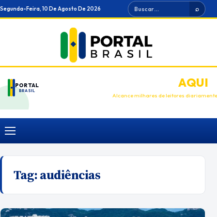
Ir
Buscar
Segunda-Feira, 10 De Agosto De 2026
⌕
para
o
conteúdo
ANUNCIE
AQUI
PORTAL
BRASIL
Alcance milhares de leitores diariament
Menu
Tag:
audiências