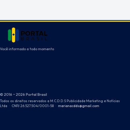
Você informado a todo momento
© 2016 ~ 2026 Portal Brasil
Todos os direitos reservados a M.C.D.D.S Publicidade Marketing e Notícias
Ltda
·
CNPJ 26.527.504/0001-58
·
marianacdds@gmail.com