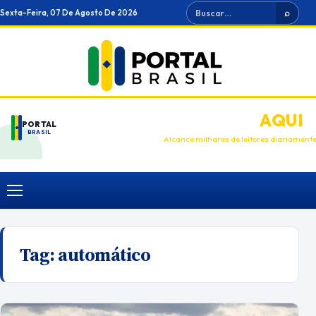
Ir
Buscar
Sexta-Feira, 07 De Agosto De 2026
⌕
para
o
conteúdo
ANUNCIE
AQUI
PORTAL
BRASIL
Alcance milhares de leitores diariament
Menu
Tag:
automático