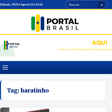
Ir
Buscar
Sábado, 08 De Agosto De 2026
⌕
para
o
conteúdo
ANUNCIE
AQUI
PORTAL
BRASIL
Alcance milhares de leitores diariament
Menu
Tag:
baratinho