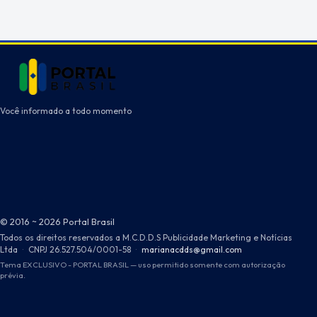
Você informado a todo momento
© 2016 ~ 2026 Portal Brasil
Todos os direitos reservados a M.C.D.D.S Publicidade Marketing e Notícias
Ltda
·
CNPJ 26.527.504/0001-58
·
marianacdds@gmail.com
Tema EXCLUSIVO - PORTAL BRASIL — uso permitido somente com autorização
prévia.