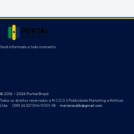
Você informado a todo momento
© 2016 ~ 2026 Portal Brasil
Todos os direitos reservados a M.C.D.D.S Publicidade Marketing e Notícias
Ltda
·
CNPJ 26.527.504/0001-58
·
marianacdds@gmail.com