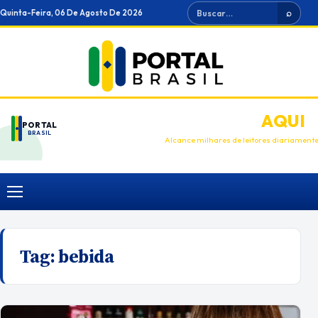
Ir
Buscar
Quinta-Feira, 06 De Agosto De 2026
⌕
para
o
conteúdo
ANUNCIE
AQUI
PORTAL
BRASIL
Alcance milhares de leitores diariament
Menu
Tag:
bebida