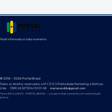
Você informado a todo momento
© 2016 ~ 2026 Portal Brasil
Todos os direitos reservados a M.C.D.D.S Publicidade Marketing e Notícias
Ltda
·
CNPJ 26.527.504/0001-58
·
marianacdds@gmail.com
Tema EXCLUSIVO - PORTAL BRASIL — uso permitido somente com autorização
prévia.