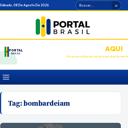
Ir
Buscar
Sábado, 08 De Agosto De 2026
⌕
para
o
conteúdo
ANUNCIE
AQUI
PORTAL
BRASIL
Alcance milhares de leitores diariament
Menu
Tag:
bombardeiam