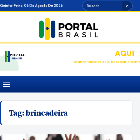
Ir
Buscar
Quinta-Feira, 06 De Agosto De 2026
⌕
para
o
conteúdo
ANUNCIE
AQUI
PORTAL
BRASIL
Alcance milhares de leitores diariament
Menu
Tag:
brincadeira