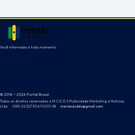
Você informado a todo momento
© 2016 ~ 2026 Portal Brasil
Todos os direitos reservados a M.C.D.D.S Publicidade Marketing e Notícias
Ltda
·
CNPJ 26.527.504/0001-58
·
marianacdds@gmail.com