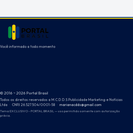
Você informado a todo momento
© 2016 ~ 2026 Portal Brasil
Todos os direitos reservados a M.C.D.D.S Publicidade Marketing e Notícias
Ltda
·
CNPJ 26.527.504/0001-58
·
marianacdds@gmail.com
Tema EXCLUSIVO - PORTAL BRASIL — uso permitido somente com autorização
prévia.