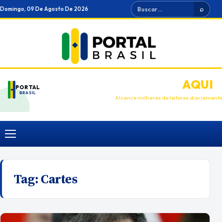
Ir
Buscar
Domingo, 09 De Agosto De 2026
⌕
para
o
conteúdo
ANUNCIE
AQUI
PORTAL
BRASIL
Alcance milhares de leitores diariament
Menu
Tag:
Cartes