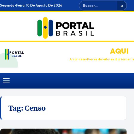
Ir
Buscar
Segunda-Feira, 10 De Agosto De 2026
⌕
para
o
conteúdo
ANUNCIE
AQUI
PORTAL
BRASIL
Alcance milhares de leitores diariament
Menu
Tag:
Censo