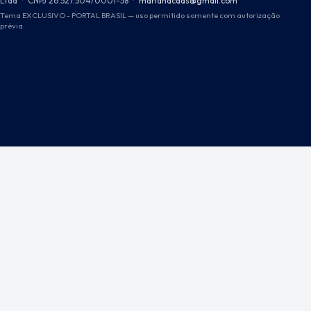
Ltda
·
CNPJ 26.527.504/0001-58
·
marianacdds@gmail.com
Tema EXCLUSIVO - PORTAL BRASIL — uso permitido somente com autorização
prévia.