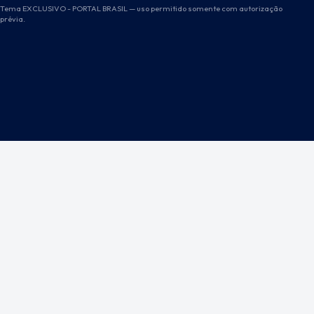
Tema EXCLUSIVO - PORTAL BRASIL — uso permitido somente com autorização
prévia.