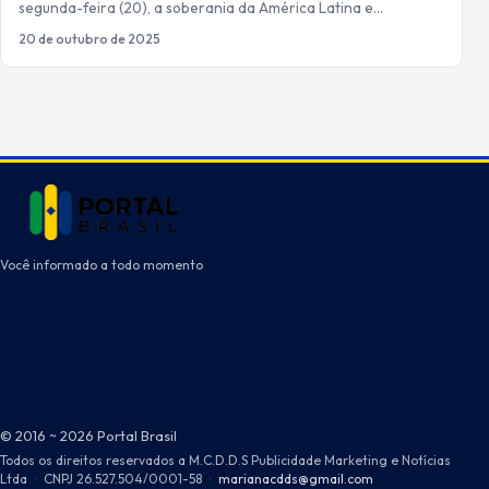
segunda-feira (20), a soberania da América Latina e…
20 de outubro de 2025
Você informado a todo momento
© 2016 ~ 2026 Portal Brasil
Todos os direitos reservados a M.C.D.D.S Publicidade Marketing e Notícias
Ltda
·
CNPJ 26.527.504/0001-58
·
marianacdds@gmail.com