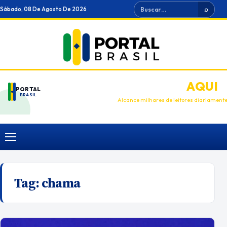
Ir
Buscar
Sábado, 08 De Agosto De 2026
⌕
para
o
conteúdo
ANUNCIE
AQUI
PORTAL
BRASIL
Alcance milhares de leitores diariament
Menu
Tag:
chama