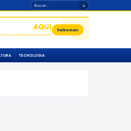
Buscar
⌕
ANUNCIE
AQUI
Saiba mais
 milhares de leitores diariamente
LTURA
TECNOLOGIA