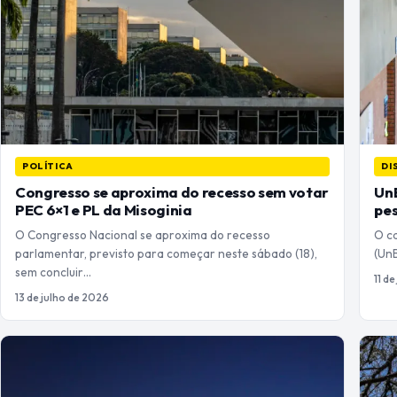
POLÍTICA
DI
Congresso se aproxima do recesso sem votar
UnB
PEC 6×1 e PL da Misoginia
pes
O Congresso Nacional se aproxima do recesso
O ca
parlamentar, previsto para começar neste sábado (18),
(UnB
sem concluir…
11 d
13 de julho de 2026