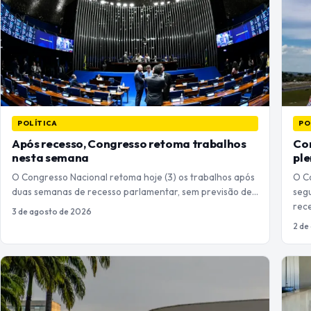
POLÍTICA
PO
Após recesso, Congresso retoma trabalhos
Con
nesta semana
pl
O Congresso Nacional retoma hoje (3) os trabalhos após
O C
duas semanas de recesso parlamentar, sem previsão de…
seg
rec
3 de agosto de 2026
2 de