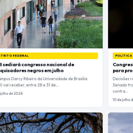
STRITO FEDERAL
POLÍTICA
 sediará congresso nacional de
Congres
quisadores negros em julho
para pro
mpus Darcy Ribeiro da Universidade de Brasília
Decisões r
) vai receber, entre 28 e 31 de…
Senado tr
contra…
e julho de 2026
10 de julho 