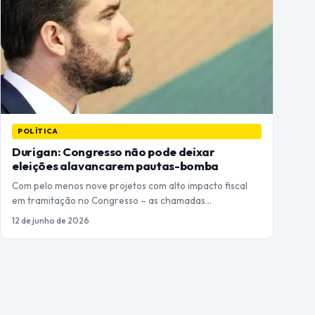
POLÍTICA
Durigan: Congresso não pode deixar
eleições alavancarem pautas-bomba
Com pelo menos nove projetos com alto impacto fiscal
em tramitação no Congresso – as chamadas…
12 de junho de 2026
Paginação
de
posts