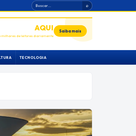
Buscar
⌕
ANUNCIE
AQUI
Saiba mais
 milhares de leitores diariamente
LTURA
TECNOLOGIA