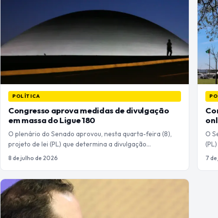
POLÍTICA
PO
Congresso aprova medidas de divulgação
Con
em massa do Ligue 180
onl
O plenário do Senado aprovou, nesta quarta-feira (8),
O Se
projeto de lei (PL) que determina a divulgação…
(PL
8 de julho de 2026
7 de