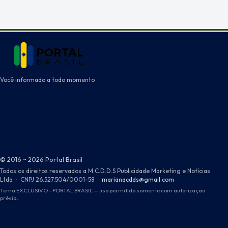
Você informado a todo momento
© 2016 ~ 2026 Portal Brasil
Todos os direitos reservados a M.C.D.D.S Publicidade Marketing e Notícias
Ltda
·
CNPJ 26.527.504/0001-58
·
marianacdds@gmail.com
Tema EXCLUSIVO - PORTAL BRASIL — uso permitido somente com autorização
prévia.