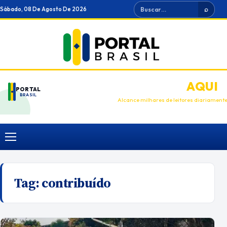
Ir
Buscar
Sábado, 08 De Agosto De 2026
⌕
para
o
conteúdo
ANUNCIE
AQUI
PORTAL
BRASIL
Alcance milhares de leitores diariament
Menu
Tag:
contribuído