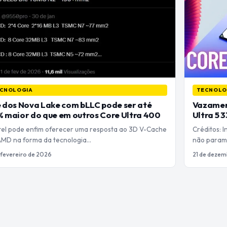
CNOLOGIA
TECNOLO
 dos Nova Lake com bLLC pode ser até
Vazament
 maior do que em outros Core Ultra 400
Ultra 5 
ntel pode enfim oferecer uma resposta ao 3D V-Cache
Créditos: 
AMD na forma da tecnologia…
não param 
e fevereiro de 2026
21 de dezem