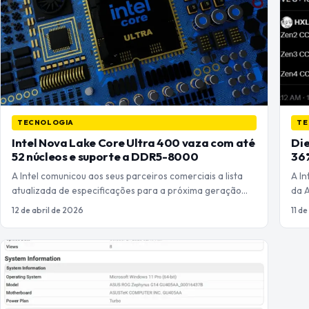
TECNOLOGIA
TE
Intel Nova Lake Core Ultra 400 vaza com até
Die
52 núcleos e suporte a DDR5-8000
36%
A Intel comunicou aos seus parceiros comerciais a lista
A I
atualizada de especificações para a próxima geração…
da 
12 de abril de 2026
11 d