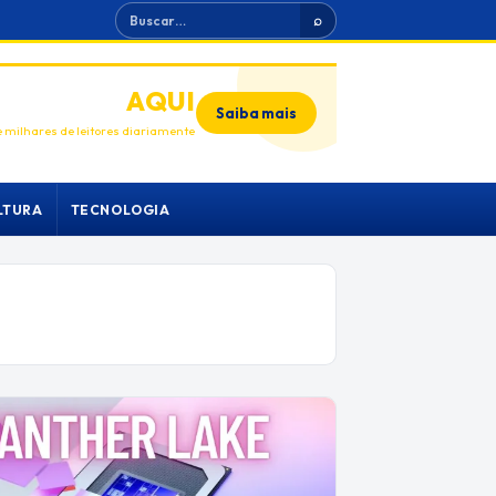
Buscar
⌕
ANUNCIE
AQUI
Saiba mais
 milhares de leitores diariamente
LTURA
TECNOLOGIA