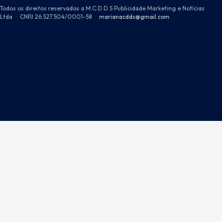
Todos os direitos reservados a M.C.D.D.S Publicidade Marketing e Notícias
Ltda
·
CNPJ 26.527.504/0001-58
·
marianacdds@gmail.com