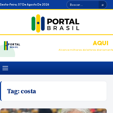
Ir
Buscar
Sexta-Feira, 07 De Agosto De 2026
⌕
para
o
conteúdo
ANUNCIE
AQUI
PORTAL
BRASIL
Alcance milhares de leitores diariament
Menu
Tag:
costa