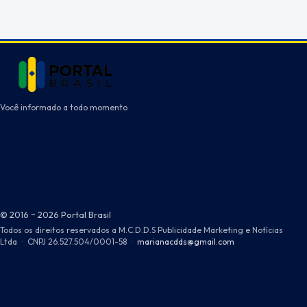
Você informado a todo momento
© 2016 ~ 2026 Portal Brasil
Todos os direitos reservados a M.C.D.D.S Publicidade Marketing e Notícias
Ltda
·
CNPJ 26.527.504/0001-58
·
marianacdds@gmail.com