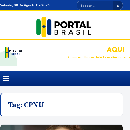
Ir
Buscar
Sábado, 08 De Agosto De 2026
⌕
para
o
conteúdo
ANUNCIE
AQUI
PORTAL
BRASIL
Alcance milhares de leitores diariament
Menu
Tag:
CPNU