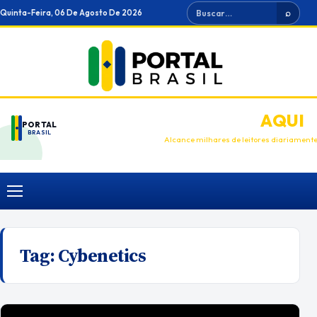
Ir
Buscar
Quinta-Feira, 06 De Agosto De 2026
⌕
para
o
conteúdo
ANUNCIE
AQUI
PORTAL
BRASIL
Alcance milhares de leitores diariament
Menu
Tag:
Cybenetics