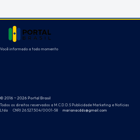
Você informado a todo momento
© 2016 ~ 2026 Portal Brasil
Todos os direitos reservados a M.C.D.D.S Publicidade Marketing e Notícias
Ltda
·
CNPJ 26.527.504/0001-58
·
marianacdds@gmail.com