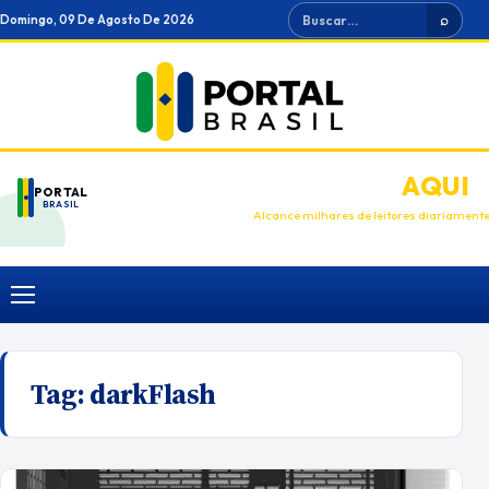
Ir
Buscar
Domingo, 09 De Agosto De 2026
⌕
para
o
conteúdo
ANUNCIE
AQUI
PORTAL
BRASIL
Alcance milhares de leitores diariament
Menu
Tag:
darkFlash