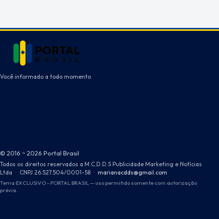
Você informado a todo momento
© 2016 ~ 2026 Portal Brasil
Todos os direitos reservados a M.C.D.D.S Publicidade Marketing e Notícias
Ltda
·
CNPJ 26.527.504/0001-58
·
marianacdds@gmail.com
Tema EXCLUSIVO - PORTAL BRASIL — uso permitido somente com autorização
prévia.