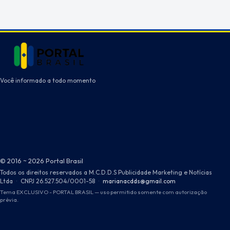
Você informado a todo momento
© 2016 ~ 2026 Portal Brasil
Todos os direitos reservados a M.C.D.D.S Publicidade Marketing e Notícias
Ltda
·
CNPJ 26.527.504/0001-58
·
marianacdds@gmail.com
Tema EXCLUSIVO - PORTAL BRASIL — uso permitido somente com autorização
prévia.