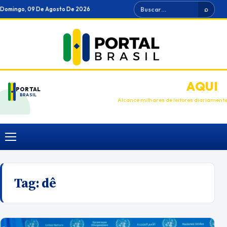
Ir
Buscar
Domingo, 09 De Agosto De 2026
⌕
para
o
conteúdo
ANUNCIE
AQUI
PORTAL
BRASIL
Alcance milhares de leitores diariament
Menu
Tag:
dê