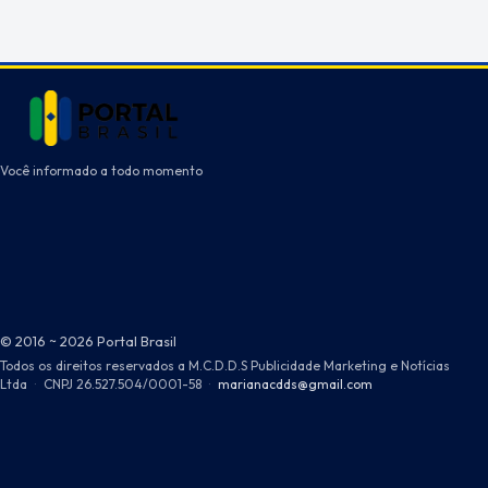
Você informado a todo momento
© 2016 ~ 2026 Portal Brasil
Todos os direitos reservados a M.C.D.D.S Publicidade Marketing e Notícias
Ltda
·
CNPJ 26.527.504/0001-58
·
marianacdds@gmail.com