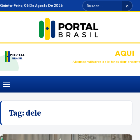
Ir
Buscar
Quinta-Feira, 06 De Agosto De 2026
⌕
para
o
conteúdo
ANUNCIE
AQUI
PORTAL
BRASIL
Alcance milhares de leitores diariament
Menu
Tag:
dele