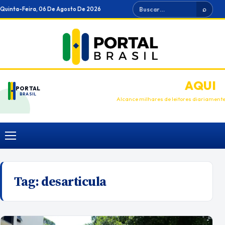
Ir
Buscar
Quinta-Feira, 06 De Agosto De 2026
⌕
para
o
conteúdo
ANUNCIE
AQUI
PORTAL
BRASIL
Alcance milhares de leitores diariament
Menu
Tag:
desarticula