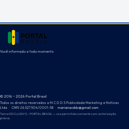
Você informado a todo momento
© 2016 ~ 2026 Portal Brasil
Todos os direitos reservados a M.C.D.D.S Publicidade Marketing e Notícias
Ltda
·
CNPJ 26.527.504/0001-58
·
marianacdds@gmail.com
Tema EXCLUSIVO - PORTAL BRASIL — uso permitido somente com autorização
prévia.