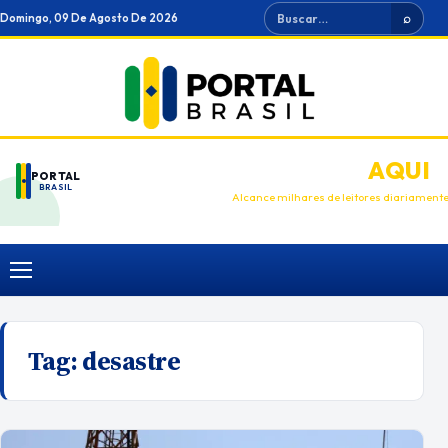
Ir
Buscar
Domingo, 09 De Agosto De 2026
⌕
para
o
conteúdo
ANUNCIE
AQUI
PORTAL
BRASIL
Alcance milhares de leitores diariament
Menu
Tag:
desastre