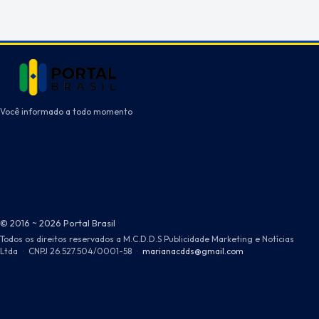
Você informado a todo momento
© 2016 ~ 2026 Portal Brasil
Todos os direitos reservados a M.C.D.D.S Publicidade Marketing e Notícias
Ltda
·
CNPJ 26.527.504/0001-58
·
marianacdds@gmail.com