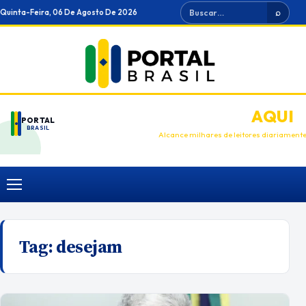
Ir
Buscar
Quinta-Feira, 06 De Agosto De 2026
⌕
para
o
conteúdo
ANUNCIE
AQUI
PORTAL
BRASIL
Alcance milhares de leitores diariament
Menu
Tag:
desejam