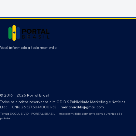
Você informado a todo momento
© 2016 ~ 2026 Portal Brasil
Todos os direitos reservados a M.C.D.D.S Publicidade Marketing e Notícias
Ltda
·
CNPJ 26.527.504/0001-58
·
marianacdds@gmail.com
Tema EXCLUSIVO - PORTAL BRASIL — uso permitido somente com autorização
prévia.