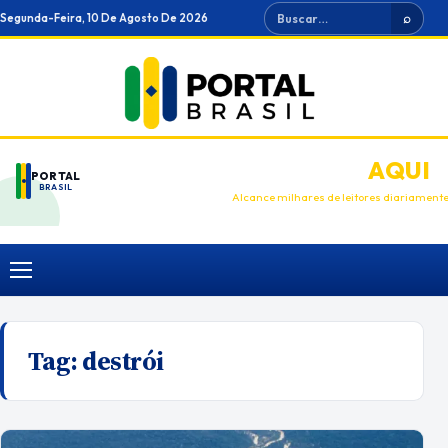
Ir
Buscar
Segunda-Feira, 10 De Agosto De 2026
⌕
para
o
conteúdo
ANUNCIE
AQUI
PORTAL
BRASIL
Alcance milhares de leitores diariament
Menu
Tag:
destrói