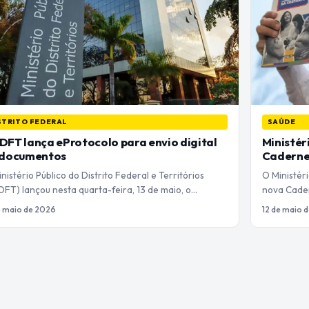
STRITO FEDERAL
SAÚDE
FT lança eProtocolo para envio digital
Ministér
 documentos
Caderne
nistério Público do Distrito Federal e Territórios
O Ministéri
FT) lançou nesta quarta-feira, 13 de maio, o…
nova Cader
e maio de 2026
12 de maio 