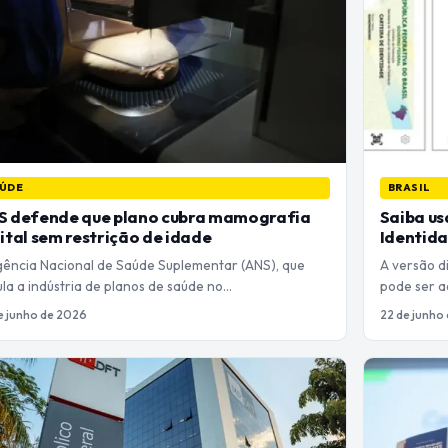
ÚDE
BRASIL
S defende que plano cubra mamografia
Saiba us
ital sem restrição de idade
Identid
gência Nacional de Saúde Suplementar (ANS), que
A versão di
la a indústria de planos de saúde no…
pode ser a
e junho de 2026
22 de junho