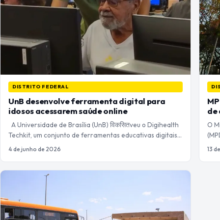
DISTRITO FEDERAL
DI
UnB desenvolve ferramenta digital para
MPD
idosos acessarem saúde online
de
A Universidade de Brasília (UnB) विकसितveu o Digihealth
O Mi
Techkit, um conjunto de ferramentas educativas digitais…
(MPD
4 de junho de 2026
13 d