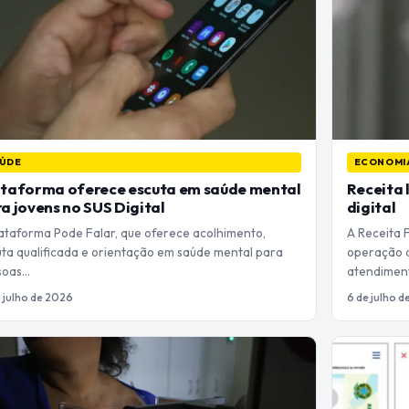
ÚDE
ECONOMI
ataforma oferece escuta em saúde mental
Receita 
a jovens no SUS Digital
digital
lataforma Pode Falar, que oferece acolhimento,
A Receita F
uta qualificada e orientação em saúde mental para
operação d
soas…
atendimen
e julho de 2026
6 de julho 