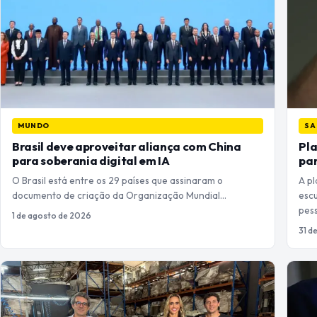
MUNDO
SA
Brasil deve aproveitar aliança com China
Pl
para soberania digital em IA
par
O Brasil está entre os 29 países que assinaram o
A p
documento de criação da Organização Mundial…
esc
pes
1 de agosto de 2026
31 d