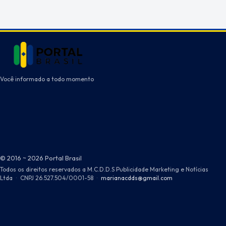
Você informado a todo momento
© 2016 ~ 2026 Portal Brasil
Todos os direitos reservados a M.C.D.D.S Publicidade Marketing e Notícias
Ltda
·
CNPJ 26.527.504/0001-58
·
marianacdds@gmail.com