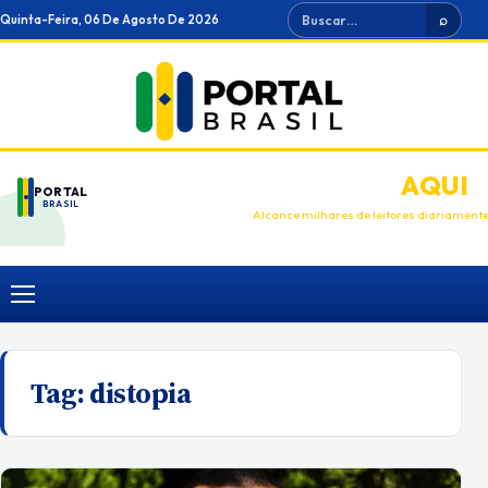
Ir
Buscar
Quinta-Feira, 06 De Agosto De 2026
⌕
para
o
conteúdo
ANUNCIE
AQUI
PORTAL
BRASIL
Alcance milhares de leitores diariament
Menu
Tag:
distopia