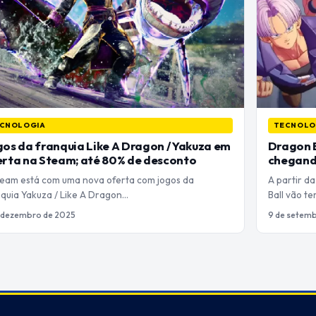
CNOLOGIA
TECNOLO
os da franquia Like A Dragon / Yakuza em
Dragon B
rta na Steam; até 80% de desconto
chegando
team está com uma nova oferta com jogos da
A partir da
nquia Yakuza / Like A Dragon…
Ball vão t
 dezembro de 2025
9 de setem