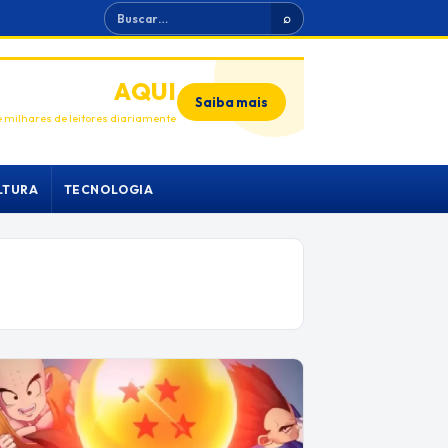
Buscar
⌕
ANUNCIE
AQUI
Saiba mais
 milhares de leitores diariamente
LTURA
TECNOLOGIA