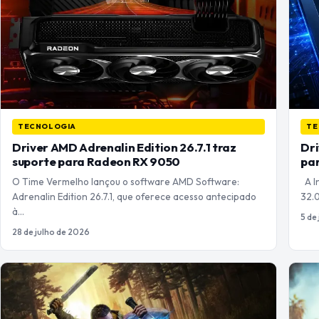
TECNOLOGIA
TE
Driver AMD Adrenalin Edition 26.7.1 traz
Dri
suporte para Radeon RX 9050
par
O Time Vermelho lançou o software AMD Software:
A In
Adrenalin Edition 26.7.1, que oferece acesso antecipado
32.
à…
5 de
28 de julho de 2026