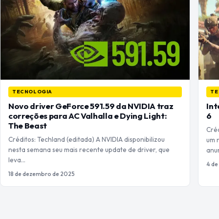
TECNOLOGIA
TE
Novo driver GeForce 591.59 da NVIDIA traz
Int
correções para AC Valhalla e Dying Light:
6
The Beast
Créd
Créditos: Techland (editada) A NVIDIA disponibilizou
um 
nesta semana seu mais recente update de driver, que
anu
leva…
4 de
18 de dezembro de 2025