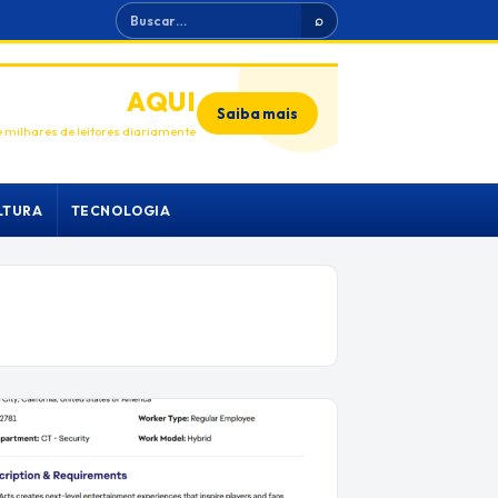
Buscar
⌕
ANUNCIE
AQUI
Saiba mais
 milhares de leitores diariamente
LTURA
TECNOLOGIA