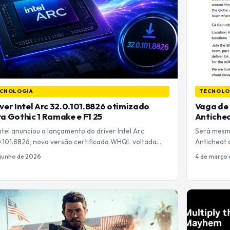
CNOLOGIA
TECNOLO
ver Intel Arc 32.0.101.8826 otimizado
Vaga de 
a Gothic 1 Ramake e F1 25
Antiche
tel anunciou o lançamento do driver Intel Arc
Será mesmo
0.101.8826, nova versão certificada WHQL voltada…
Anticheat
 junho de 2026
4 de março