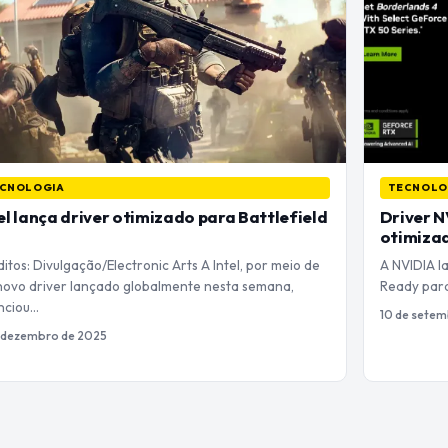
CNOLOGIA
TECNOLO
el lança driver otimizado para Battlefield
Driver N
otimizad
itos: Divulgação/Electronic Arts A Intel, por meio de
A NVIDIA l
novo driver lançado globalmente nesta semana,
Ready para
nciou…
10 de setem
 dezembro de 2025