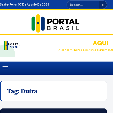
Ir
Buscar
Sexta-Feira, 07 De Agosto De 2026
⌕
para
o
conteúdo
ANUNCIE
AQUI
PORTAL
BRASIL
Alcance milhares de leitores diariament
Menu
Tag:
Dutra