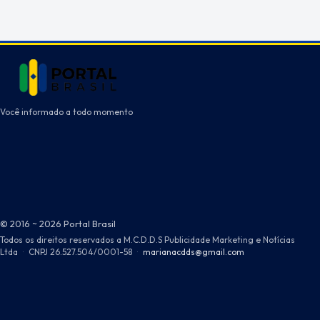
Você informado a todo momento
© 2016 ~ 2026 Portal Brasil
Todos os direitos reservados a M.C.D.D.S Publicidade Marketing e Notícias
Ltda
·
CNPJ 26.527.504/0001-58
·
marianacdds@gmail.com