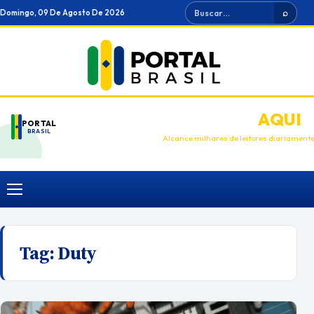
Ir
Buscar
Domingo, 09 De Agosto De 2026
⌕
para
o
conteúdo
ANUNCIE
AQUI
PORTAL
BRASIL
Alcance milhares de leitores diariament
Menu
Tag:
Duty