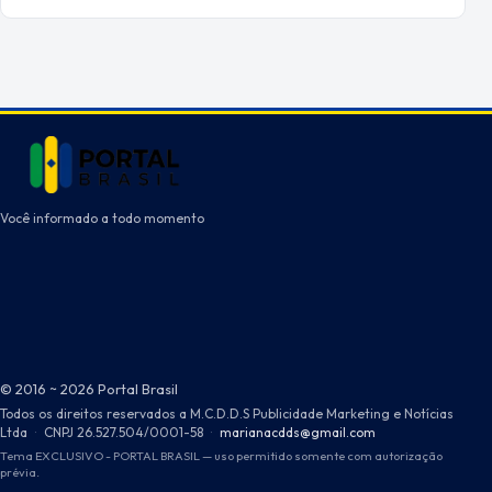
Você informado a todo momento
© 2016 ~ 2026 Portal Brasil
Todos os direitos reservados a M.C.D.D.S Publicidade Marketing e Notícias
Ltda
·
CNPJ 26.527.504/0001-58
·
marianacdds@gmail.com
Tema EXCLUSIVO - PORTAL BRASIL — uso permitido somente com autorização
prévia.