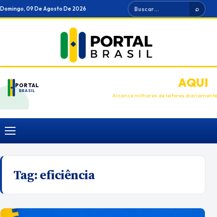
Ir
Buscar
Domingo, 09 De Agosto De 2026
⌕
para
o
conteúdo
ANUNCIE
AQUI
PORTAL
BRASIL
Alcance milhares de leitores diariament
Menu
Tag:
eficiência