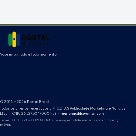
Você informado a todo momento
© 2016 ~ 2026 Portal Brasil
Todos os direitos reservados a M.C.D.D.S Publicidade Marketing e Notícias
Ltda
·
CNPJ 26.527.504/0001-58
·
marianacdds@gmail.com
Tema EXCLUSIVO - PORTAL BRASIL — uso permitido somente com autorização
prévia.