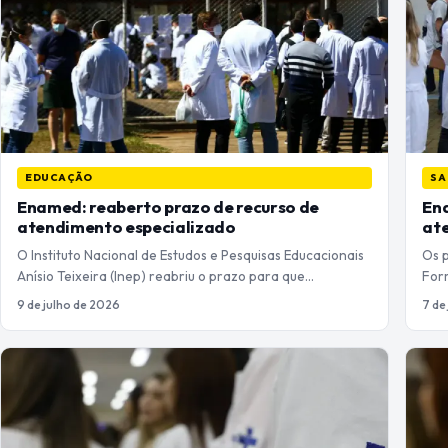
EDUCAÇÃO
SA
Enamed: reaberto prazo de recurso de
Ena
atendimento especializado
at
O Instituto Nacional de Estudos e Pesquisas Educacionais
Os 
Anísio Teixeira (Inep) reabriu o prazo para que…
For
9 de julho de 2026
7 de