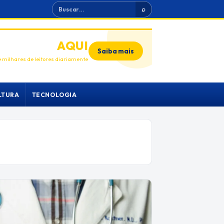
Buscar
⌕
ANUNCIE
AQUI
Saiba mais
 milhares de leitores diariamente
LTURA
TECNOLOGIA