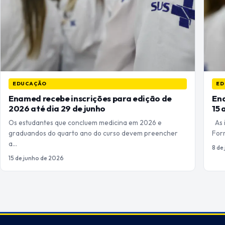
EDUCAÇÃO
ED
Enamed recebe inscrições para edição de
Ena
2026 até dia 29 de junho
15 
Os estudantes que concluem medicina em 2026 e
As 
graduandos do quarto ano do curso devem preencher
For
a…
8 de
15 de junho de 2026