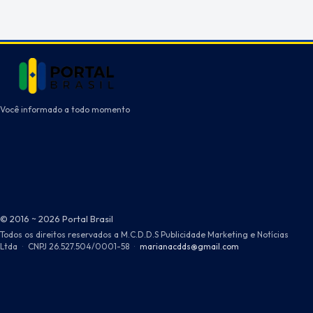
Você informado a todo momento
© 2016 ~ 2026 Portal Brasil
Todos os direitos reservados a M.C.D.D.S Publicidade Marketing e Notícias
Ltda
·
CNPJ 26.527.504/0001-58
·
marianacdds@gmail.com