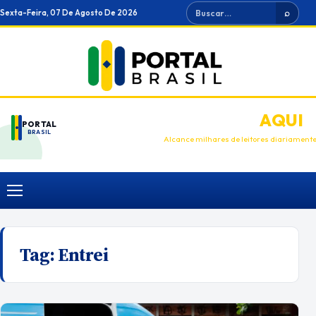
Ir
Buscar
Sexta-Feira, 07 De Agosto De 2026
⌕
para
o
conteúdo
ANUNCIE
AQUI
PORTAL
BRASIL
Alcance milhares de leitores diariament
Menu
Tag:
Entrei