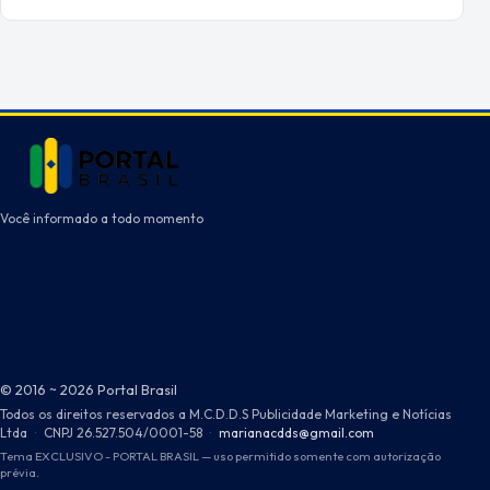
Você informado a todo momento
© 2016 ~ 2026 Portal Brasil
Todos os direitos reservados a M.C.D.D.S Publicidade Marketing e Notícias
Ltda
·
CNPJ 26.527.504/0001-58
·
marianacdds@gmail.com
Tema EXCLUSIVO - PORTAL BRASIL — uso permitido somente com autorização
prévia.