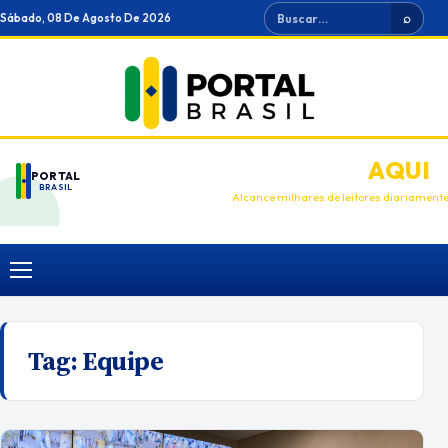
Ir
Buscar
Sábado, 08 De Agosto De 2026
⌕
para
o
conteúdo
ANUNCIE
AQUI
PORTAL
BRASIL
Alcance milhares de leitores diariament
Menu
Tag:
Equipe