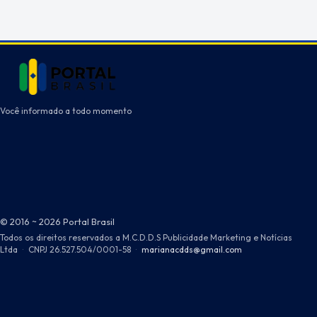
Você informado a todo momento
© 2016 ~ 2026 Portal Brasil
Todos os direitos reservados a M.C.D.D.S Publicidade Marketing e Notícias
Ltda
·
CNPJ 26.527.504/0001-58
·
marianacdds@gmail.com