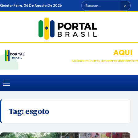
Ir
Buscar
Quinta-Feira, 06 De Agosto De 2026
⌕
para
o
conteúdo
ANUNCIE
AQUI
PORTAL
BRASIL
Alcance milhares de leitores diariament
Menu
Tag:
esgoto