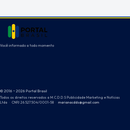
Você informado a todo momento
© 2016 ~ 2026 Portal Brasil
Todos os direitos reservados a M.C.D.D.S Publicidade Marketing e Notícias
Ltda
·
CNPJ 26.527.504/0001-58
·
marianacdds@gmail.com