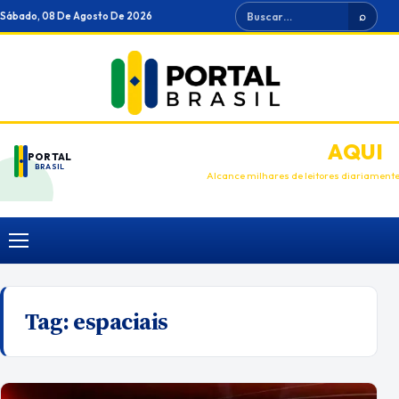
Ir
Buscar
Sábado, 08 De Agosto De 2026
⌕
para
o
conteúdo
ANUNCIE
AQUI
PORTAL
BRASIL
Alcance milhares de leitores diariament
Menu
Tag:
espaciais