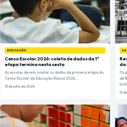
EDUCAÇÃO
SA
Censo Escolar 2026: coleta de dados da 1ª
Rev
etapa termina nesta sexta
da
As escolas devem coletar os dados da primeira etapa do
Os 
Censo Escolar da Educação Básica 2026…
de 
Inst
31 de julho de 2026
12 d