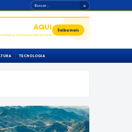
Buscar
⌕
ANUNCIE
AQUI
Saiba mais
 milhares de leitores diariamente
LTURA
TECNOLOGIA