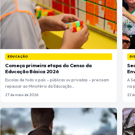
EDUCAÇÃO
DI
Começa primeira etapa do Censo da
Sec
Educação Básica 2026
En
Escolas de todo o país – públicas ou privadas – precisam
A Se
repassar ao Ministério da Educação…
na 
27 de maio de 2026
22 d