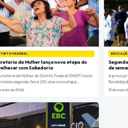
STRITO FEDERAL
EDUCAÇÃ
retaria da Mulher lança nova etapa do
Segunda 
velhecer com Sabedoria
de sema
cretaria da Mulher do Distrito Federal (SMDF) inicia
A prova pr
próxima segunda-feira (25) uma nova etapa…
Revalidaçã
e maio de 2026
15 de maio 