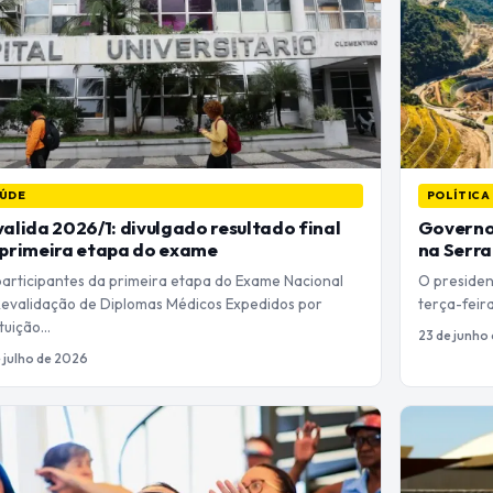
ÚDE
POLÍTICA
alida 2026/1: divulgado resultado final
Governo 
 primeira etapa do exame
na Serra
participantes da primeira etapa do Exame Nacional
O president
Revalidação de Diplomas Médicos Expedidos por
terça-feir
ituição…
23 de junho
e julho de 2026